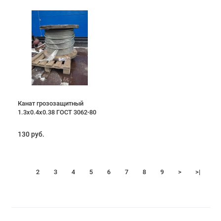
Канат грозозащитный
1.3х0.4х0.38 ГОСТ 3062-80
130 руб.
1
2
3
4
5
6
7
8
9
>
>|