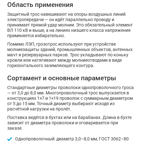
Область применения
Защитный трос навешивают на опоры воздушных линий
электропередачи — он идёт параллельно проводу и
принимает прямой удар молнии. Это обязательный элемент
ВЛ 110 кВ и выше, а на линиях низшего класса напряжения
применяется избирательно.
Помимо ЛЭП, грозотрос используют при устройстве
молниезащиты зданий, промышленных объектов, антенных
мачт и резервуарных парков. Трос укладывают по коньку
кровли или натягивают между молниеотводами в виде
горизонтального заземляющего контура.
Сортамент и основные параметры
Стандартные диаметры проволоки однопроволочного троса
— от 3,0 до 8,0 мм. Многопроволочный трос выпускается в
конструкциях 1×7 и 1×19 проволок с суммарным диаметром
от 5 до 15 мм. Точный диаметр выбирают исходя из
расчётной нагрузки на пролёт.
Поставка ведётся в бухтах или на барабанах. Длина в бухте
зависит от диаметра проволоки и оговаривается при
заказе.
Однопроволочный: диаметр 3,0–8,0 мм, ГОСТ 3062–80