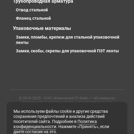
Трубопроводная арматура
Отвод стальной
Фланец стальной
Упаковочные материалы
Замки, пломбы, крепеж для стальной упаковочной
ленты
Замки, скобы, скрепы для упаковочной ПЭТ ленты
© 2016-2025 - ООО «Компания Ст-Ком» — это мощное
предприятие с сформированной логистической
инфраструктурой, личными базами, компетентными и
Мы используем файлы cookie и другие средства
профессиональными сотрудниками. Предлагаем
металлопрокат любых марок, типов и размеров с
сохранения предпочтений и анализа действий
доставкой в России и СНГ
посетителей сайта. Подробнее в
Политика
конфиденциальности
. Нажмите «Принять», если
ИНН 6679102638, ОГРН 1169658133171
даете согласие на это.