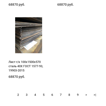
68870 руб.
68870 руб.
Лист г/к 100х1500х570
сталь 40Х ГОСТ 1577-93,
19903-2015
68870 руб.
1
2
3
4
5
6
7
8
9
>
>|