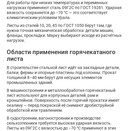
Для работы при низких температурах и переменных
нагрузках применяют сталь 09Г2С по ГОСТ 19281. Ударная
вязкость сохраняется до −70 °C — это соответствует
климатическим условиям Урала.
Листы из сталей 10, 20, 45 по ГОСТ 1050 берут там, где
нужна точная механическая обработка: детали машин,
фланцы, прокладки. Марку выбирают исходя из расчётных
нагрузок.
Области применения горячекатаного
листа
В строительстве стальной лист идёт на закладные детали,
балки, фермы и опорные пластины под колонны. Прокат
толщиной 8–40 мм берут для несущих элементов
промышленных зданий.
В машиностроении и металлообработке горячекатаный
лист используют для корпусных деталей, рам и
кронштейнов. Поверхность после горячей прокатки имеет
окалину — перед покраской её снимают дробеструйной
обработкой или травлением.
В судостроении, вагоностроении и производстве
сельхозтехники требуется высокая ударная вязкость.
Листы из 09Г2С с вязкостью до −70 °C применяют в этих