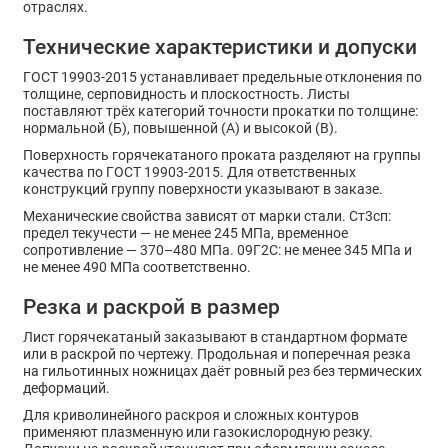
отраслях.
Технические характеристики и допуски
ГОСТ 19903-2015 устанавливает предельные отклонения по
толщине, серповидность и плоскостность. Листы
поставляют трёх категорий точности прокатки по толщине:
нормальной (Б), повышенной (А) и высокой (В).
Поверхность горячекатаного проката разделяют на группы
качества по ГОСТ 19903-2015. Для ответственных
конструкций группу поверхности указывают в заказе.
Механические свойства зависят от марки стали. Ст3сп:
предел текучести — не менее 245 МПа, временное
сопротивление — 370–480 МПа. 09Г2С: не менее 345 МПа и
не менее 490 МПа соответственно.
Резка и раскрой в размер
Лист горячекатаный заказывают в стандартном формате
или в раскрой по чертежу. Продольная и поперечная резка
на гильотинных ножницах даёт ровный рез без термических
деформаций.
Для криволинейного раскроя и сложных контуров
применяют плазменную или газокислородную резку.