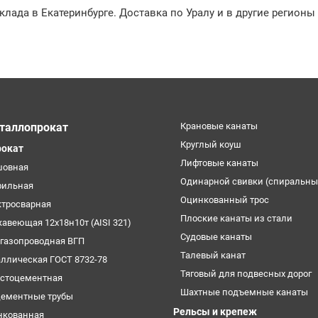
склада в Екатеринбурге. Доставка по Уралу и в другие регионы
таллопрокат
Крановые канаты
Круглый коуш
рокат
Лифтовые канаты
шовная
Одинарной свивки (спиральны
фильная
Оцинкованный трос
ктросварная
Плоские канаты из стали
жавеющая 12х18н10т (AISI 321)
Судовые канаты
огазопроводная ВГП
Талевый канат
аллическая ГОСТ 8732-78
Тяговый для подвесных дорог
естоцементная
Шахтные подъемные канаты
цементные трубы
Рельсы и крепеж
нкованная