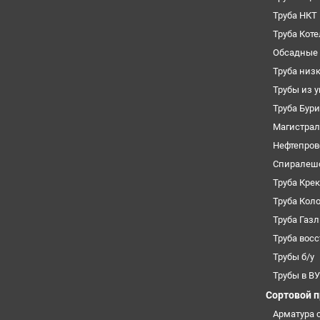
Труба НКТ
Труба Кот
Обсадные 
Труба низ
Трубы из 
Труба Бур
Магистрал
Нефтепров
Спиралеш
Труба Кре
Труба Кол
Труба Газ
Труба вос
Трубы б/у
Трубы в В
Сортовой 
Арматура 