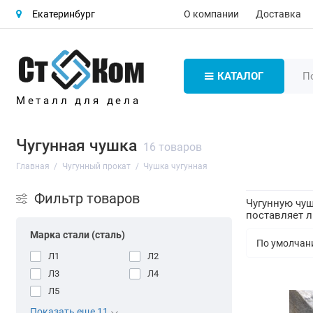
О компании
Доставка
Екатеринбург
КАТАЛОГ
Металл для дела
Чугунная чушка
16 товаров
Главная
Чугунный прокат
Чушка чугунная
Фильтр товаров
Чугунную чу
поставляет л
Марка стали (сталь)
Л1
Л2
Л3
Л4
Л5
Показать еще 11