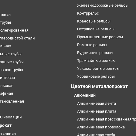
Железнодорожные рельсы
Контррельс
ельная
Крановые рельсы
трубы
Остряковые рельсы
колегированная
Промышленные рельсы
углеродистой стали
Рамные рельсы
ильная
Рудничные рельсы
ьные трубы
Трамвайные рельсы
одные трубы
Узкоколейные рельсы
овные трубы
Усовиковые рельсы
кинговая
онковая
Цветной металлопрокат
лифтная
Алюминий
становленная
Алюминиевая лента
Алюминиевая плита
УС изоляции
Алюминиевая прессованная тр
прокат
Алюминиевая проволока
стальная
Алюминиевая труба