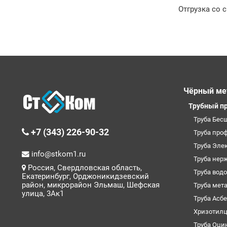
Отгрузка со 
Чёрный ме
Трубный п
Труба Бес
+7 (343) 226-90-32
Труба про
Труба Эле
info@stkom1.ru
Труба нер
Россия, Свердловская область,
Труба вод
Екатеринбург, Орджоникидзевский
район, микрорайон Эльмаш, Шефская
Труба мет
улица, 3Ак1
Труба Асб
Хризотил
Труба Оци