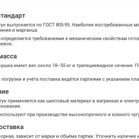
стандарт
гун выпускается по ГОСТ 805-95. Наиболее востребованные 
емния и марганца.
определяется требованиями к механическим свойствам готов
ливок.
масса
чушка имеет вес около 18–55 кг и трапециевидное сечение. 
 погрузки и учёта поставка ведётся партиями с указанием п
ние
ун применяется как шихтовый материал в вагранках и электро
снования.
используют при производстве высокопрочного и ковкого чугу
доставка
орная, зависит от марки и объёма партии. Уточнить наличие и