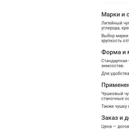
Марки и 
Литейный чу
углерода, кр
Выбор марки 
хрупкость от
Форма и 
Стандартная 
химсостав.
Для удобства
Примене
Чушковый чуг
станочные о
Также чушку 
Заказ и 
Цена — догов