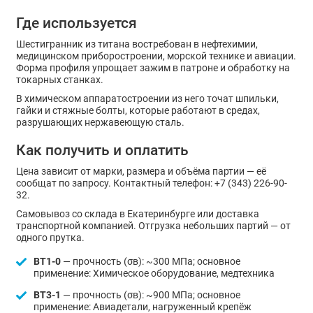
Где используется
Шестигранник из титана востребован в нефтехимии,
медицинском приборостроении, морской технике и авиации.
Форма профиля упрощает зажим в патроне и обработку на
токарных станках.
В химическом аппаратостроении из него точат шпильки,
гайки и стяжные болты, которые работают в средах,
разрушающих нержавеющую сталь.
Как получить и оплатить
Цена зависит от марки, размера и объёма партии — её
сообщат по запросу. Контактный телефон: +7 (343) 226-90-
32.
Самовывоз со склада в Екатеринбурге или доставка
транспортной компанией. Отгрузка небольших партий — от
одного прутка.
ВТ1-0
— прочность (σв): ~300 МПа; основное
применение: Химическое оборудование, медтехника
ВТ3-1
— прочность (σв): ~900 МПа; основное
применение: Авиадетали, нагруженный крепёж