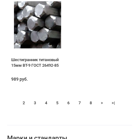
Шестигранник титановый
15мм ВТ-9 ГОСТ 26492-85
989 руб.
1
2
3
4
5
6
7
8
>
>|
Марки и стандарты