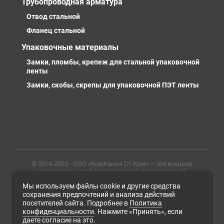
Трубопроводная арматура
Отвод стальной
Фланец стальной
Упаковочные материалы
Замки, пломбы, крепеж для стальной упаковочной
ленты
Замки, скобы, скрепы для упаковочной ПЭТ ленты
© 2016-2025 - ООО «Компания Ст-Ком» — это мощное
предприятие с сформированной логистической
инфраструктурой, личными базами, компетентными и
Мы используем файлы cookie и другие средства
профессиональными сотрудниками. Предлагаем
металлопрокат любых марок, типов и размеров с
сохранения предпочтений и анализа действий
доставкой в России и СНГ
посетителей сайта. Подробнее в
Политика
конфиденциальности
. Нажмите «Принять», если
ИНН 6679102638, ОГРН 1169658133171
даете согласие на это.