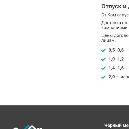
Отпуск и
Ст-Ком отпус
Доставка по 
компаниями 
Цены догово
лицам.
0,5–0,8
— 
1,0–1,2
— 
1,4–1,6
— 
2,0
— испо
Чёрный ме