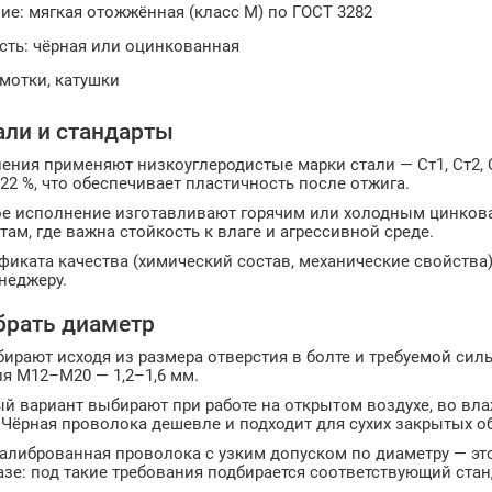
ие: мягкая отожжённая (класс М) по ГОСТ 3282
сть: чёрная или оцинкованная
мотки, катушки
али и стандарты
ения применяют низкоуглеродистые марки стали — Ст1, Ст2, С
22 %, что обеспечивает пластичность после отжига.
е исполнение изготавливают горячим или холодным цинкован
там, где важна стойкость к влаге и агрессивной среде.
ификата качества (химический состав, механические свойств
неджеру.
брать диаметр
ирают исходя из размера отверстия в болте и требуемой сил
для М12–М20 — 1,2–1,6 мм.
й вариант выбирают при работе на открытом воздухе, во вл
Чёрная проволока дешевле и подходит для сухих закрытых о
калиброванная проволока с узким допуском по диаметру — э
азе: под такие требования подбирается соответствующий стан