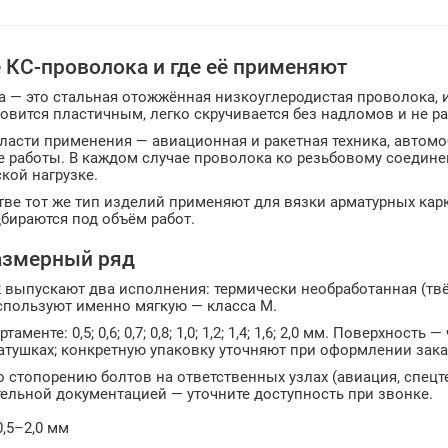
е КС-проволока и где её применяют
 — это стальная отожжённая низкоуглеродистая проволока, и
овится пластичным, легко скручивается без надломов и не ра
асти применения — авиационная и ракетная техника, автомо
 работы. В каждом случае проволока ко резьбовому соедине
кой нагрузке.
тве тот же тип изделий применяют для вязки арматурных карк
бираются под объём работ.
азмерный ряд
 выпускают два исполнения: термически необработанная (твё
спользуют именно мягкую — класса М.
таменте: 0,5; 0,6; 0,7; 0,8; 1,0; 1,2; 1,4; 1,6; 2,0 мм. Поверхно
атушках; конкретную упаковку уточняют при оформлении зака
 стопорению болтов на ответственных узлах (авиация, спец
ельной документацией — уточните доступность при звонке.
,5–2,0 мм