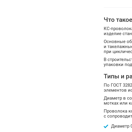
Что тако
КС-проволока
изделие стан
Основные обл
и такелажные
при цикличес
В строительс
упаковки под
Типы и р
По ГОСТ 3282
элементов и
Диаметр в сор
мотках или к
Проволока ко
с сопроводит
Диаметр 0