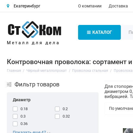
О компании
Доставка
Екатеринбург
КАТАЛОГ
Металл для дела
Контровочная проволока: сортамент и 
Главная
Чёрный металлопрокат
Проволока стальная
Проволока 
Фильтр товаров
Для стопоре
диаметром 0,
вибрацией. Т
Диаметр
0.18
0.2
0.3
0.32
0.36
Показать еще 47