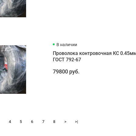
В наличии
Проволока контровочная КС 0.45м
ГОСТ 792-67
79800 руб.
4
5
6
7
8
>
>|