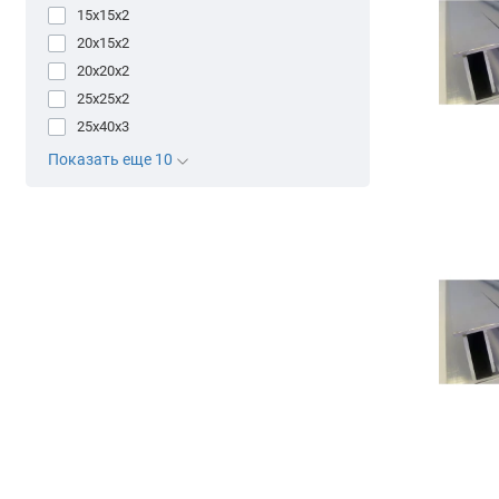
15х15х2
20х15х2
20х20х2
25х25х2
25х40х3
Показать еще 10