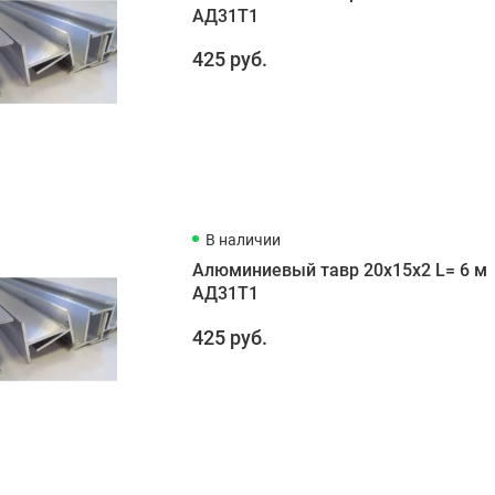
АД31Т1
425 руб.
В наличии
Алюминиевый тавр 20х15х2 L= 6 м
АД31Т1
425 руб.