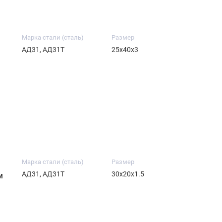
Марка стали (сталь)
Размер
АД31, АД31Т
25х40х3
Марка стали (сталь)
Размер
АД31, АД31Т
30х20х1.5
м