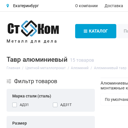
О компании
Доставка
Екатеринбург
КАТАЛОГ
Металл для дела
Тавр алюминиевый
15 товаров
Главная
Цветной металлопрокат
Алюминий
Алюминиевый тавр
Фильтр товаров
Алюминиевый 
монтажные ко
Марка стали (сталь)
АД31
АД31Т
Размер