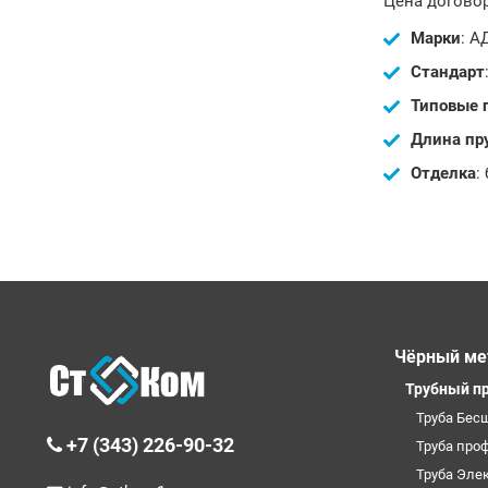
Цена договор
Марки
: А
Стандарт
Типовые 
Длина пр
Отделка
:
Чёрный ме
Трубный п
Труба Бес
+7 (343) 226-90-32
Труба про
Труба Эле