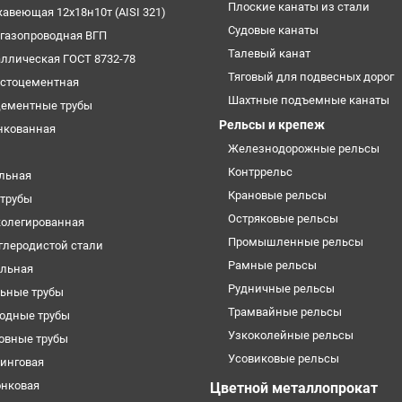
Плоские канаты из стали
жавеющая 12х18н10т (AISI 321)
Судовые канаты
огазопроводная ВГП
Талевый канат
аллическая ГОСТ 8732-78
Тяговый для подвесных дорог
естоцементная
Шахтные подъемные канаты
цементные трубы
Рельсы и крепеж
нкованная
Железнодорожные рельсы
Контррельс
ельная
Крановые рельсы
трубы
Остряковые рельсы
колегированная
Промышленные рельсы
углеродистой стали
Рамные рельсы
ильная
Рудничные рельсы
ьные трубы
Трамвайные рельсы
одные трубы
Узкоколейные рельсы
овные трубы
Усовиковые рельсы
кинговая
онковая
Цветной металлопрокат