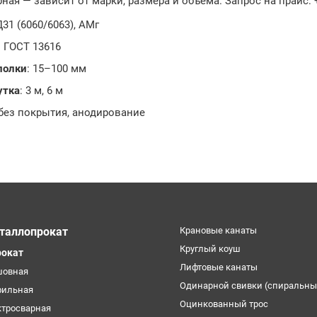
ная — зависит от марки, размера и объёма. Запрос на прайс: +7
Д31 (6060/6063), АМг
: ГОСТ 13616
полки
: 15–100 мм
утка
: 3 м, 6 м
 без покрытия, анодирование
таллопрокат
Крановые канаты
Круглый коуш
рокат
Лифтовые канаты
шовная
Одинарной свивки (спиральны
фильная
Оцинкованный трос
ктросварная