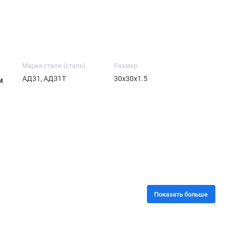
Марка стали (сталь)
Размер
АД31, АД31Т
30х30х1.5
м
Показать больше