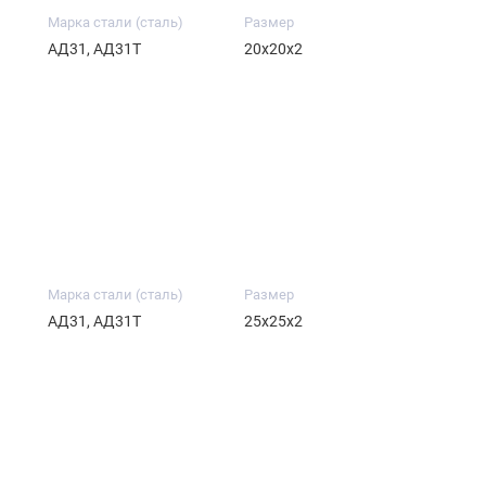
Марка стали (сталь)
Размер
АД31, АД31Т
20х20х2
Марка стали (сталь)
Размер
АД31, АД31Т
25х25х2