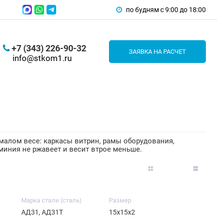
по будням с 9:00 до 18:00
+7 (343) 226-90-32
ЗАЯВКА НА РАСЧЕТ
info@stkom1.ru
малом весе: каркасы витрин, рамы оборудования,
миния не ржавеет и весит втрое меньше.
Марка стали (сталь)
Размер
АД31, АД31Т
15х15х2