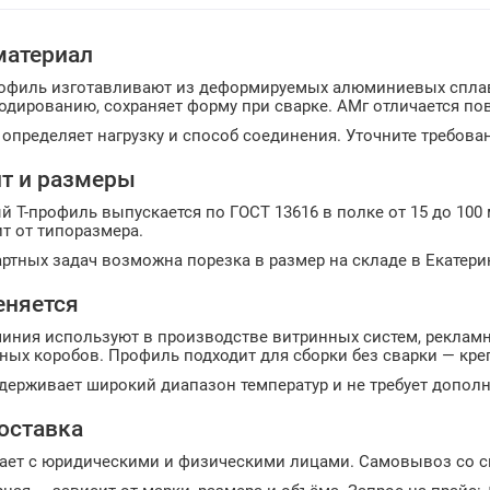
материал
офиль изготавливают из деформируемых алюминиевых сплаво
одированию, сохраняет форму при сварке. АМг отличается п
определяет нагрузку и способ соединения. Уточните требовани
т и размеры
Т-профиль выпускается по ГОСТ 13616 в полке от 15 до 100 м
т от типоразмера.
ртных задач возможна порезка в размер на складе в Екатери
еняется
миния используют в производстве витринных систем, реклам
ых коробов. Профиль подходит для сборки без сварки — кре
держивает широкий диапазон температур и не требует дополн
доставка
ает с юридическими и физическими лицами. Самовывоз со ск