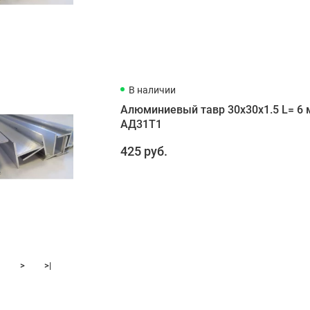
В наличии
Алюминиевый тавр 30х30х1.5 L= 6 
АД31Т1
425 руб.
>
>|