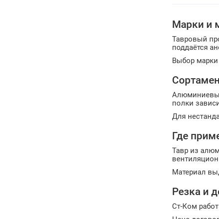
Марки и 
Тавровый пр
поддаётся ан
Выбор марки 
Сортамен
Алюминиевый 
полки зависи
Для нестанда
Где прим
Тавр из алю
вентиляционн
Материал вы
Резка и 
Ст-Ком работ