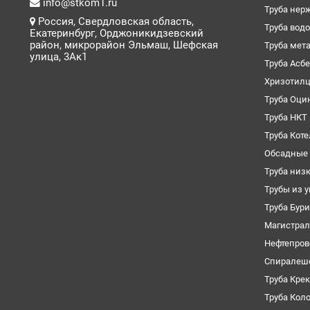
info@stkom1.ru
Труба нер
Россия, Свердловская область,
Труба вод
Екатеринбург, Орджоникидзевский
район, микрорайон Эльмаш, Шефская
Труба мет
улица, 3Ак1
Труба Асб
Хризотил
Труба Оци
Труба НКТ
Труба Кот
Обсадные 
Труба низ
Трубы из 
Труба Бур
Магистрал
Нефтепров
Спиралеш
Труба Кре
Труба Кол