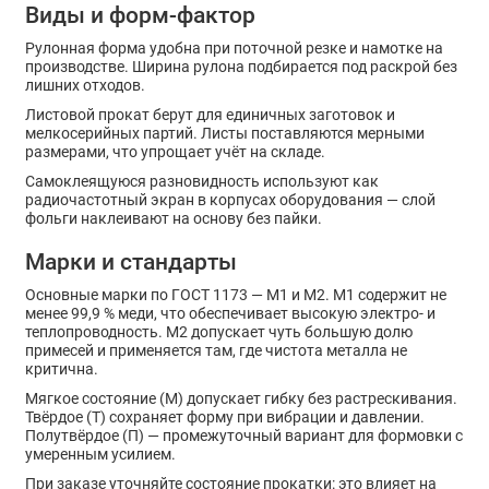
Виды и форм-фактор
Рулонная форма удобна при поточной резке и намотке на
производстве. Ширина рулона подбирается под раскрой без
лишних отходов.
Листовой прокат берут для единичных заготовок и
мелкосерийных партий. Листы поставляются мерными
размерами, что упрощает учёт на складе.
Самоклеящуюся разновидность используют как
радиочастотный экран в корпусах оборудования — слой
фольги наклеивают на основу без пайки.
Марки и стандарты
Основные марки по ГОСТ 1173 — М1 и М2. М1 содержит не
менее 99,9 % меди, что обеспечивает высокую электро- и
теплопроводность. М2 допускает чуть большую долю
примесей и применяется там, где чистота металла не
критична.
Мягкое состояние (М) допускает гибку без растрескивания.
Твёрдое (Т) сохраняет форму при вибрации и давлении.
Полутвёрдое (П) — промежуточный вариант для формовки с
умеренным усилием.
При заказе уточняйте состояние прокатки: это влияет на