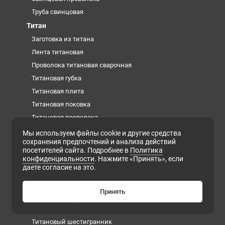
Труба свинцовая
Титан
Заготовка из титана
Лента титановая
Проволока титановая сварочная
Титановая губка
Титановая плита
Титановая поковка
Титановая проволока
Титановая труба
Мы используем файлы cookie и другие средства
сохранения предпочтений и анализа действий
Титановая фольга
посетителей сайта. Подробнее в
Политика
Титановые слитки (чушки)
конфиденциальности
. Нажмите «Принять», если
даете согласие на это.
Титановый квадрат
Титановый круг
Принять
Титановый лист
Титановый пруток
Титановый шестигранник