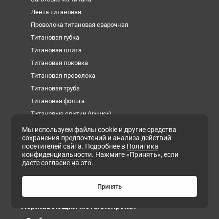
Лента титановая
Проволока титановая сварочная
Титановая губка
Титановая плита
Титановая поковка
Титановая проволока
Титановая труба
Титановая фольга
Титановые слитки (чушки)
Титановый квадрат
Мы используем файлы cookie и другие средства
сохранения предпочтений и анализа действий
Титановый круг
посетителей сайта. Подробнее в
Политика
Титановый лист
конфиденциальности
. Нажмите «Принять», если
даете согласие на это.
Титановый пруток
Титановый шестигранник
Принять
Шина титановая (полоса)
Нержавеющий металлопрокат