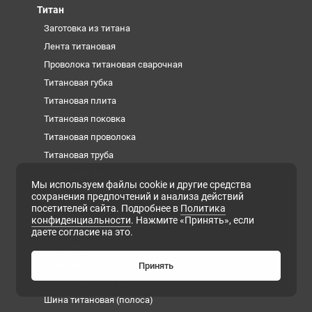
Титан
Заготовка из титана
Лента титановая
Проволока титановая сварочная
Титановая губка
Титановая плита
Титановая поковка
Титановая проволока
Титановая труба
Титановая фольга
Мы используем файлы cookie и другие средства
Титановые слитки (чушки)
сохранения предпочтений и анализа действий
посетителей сайта. Подробнее в
Политика
Титановый квадрат
конфиденциальности
. Нажмите «Принять», если
Титановый круг
даете согласие на это.
Титановый лист
Титановый пруток
Принять
Титановый шестигранник
Шина титановая (полоса)