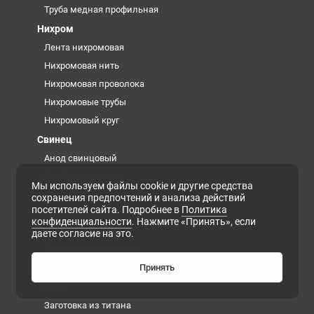
Труба медная профильная
Нихром
Лента нихромовая
Нихромовая нить
Нихромовая проволока
Нихромовые трубы
Нихромовый круг
Свинец
Анод свинцовый
Дробь свинцовая
Мы используем файлы cookie и другие средства
Кирпич свинцовый
сохранения предпочтений и анализа действий
посетителей сайта. Подробнее в
Политика
Лист свинцовый
конфиденциальности
. Нажмите «Принять», если
Роль свинцовая
даете согласие на это.
Свинцовая проволока
Труба свинцовая
Принять
Титан
Заготовка из титана