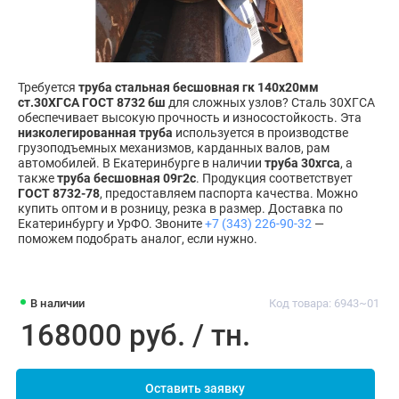
Требуется
труба стальная бесшовная гк 140х20мм
ст.30ХГСА ГОСТ 8732 бш
для сложных узлов? Сталь 30ХГСА
обеспечивает высокую прочность и износостойкость. Эта
низколегированная труба
используется в производстве
грузоподъемных механизмов, карданных валов, рам
автомобилей. В Екатеринбурге в наличии
труба 30хгса
, а
также
труба бесшовная 09г2с
. Продукция соответствует
ГОСТ 8732-78
, предоставляем паспорта качества. Можно
купить оптом и в розницу, резка в размер. Доставка по
Екатеринбургу и УрФО. Звоните
+7 (343) 226-90-32
—
поможем подобрать аналог, если нужно.
В наличии
Код товара: 6943~01
168000 руб. / тн.
Оставить заявку