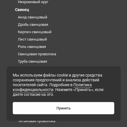
Нихромовый круг
Свинец
Анод свинцовый
Дробь свинцовая
Кирпич свинцовый
Лист свинцовый
Роль свинцовая
Свинцовая проволока
Труба свинцовая
Титан
Мы используем файлы cookie и другие средства
Заготовка из титана
сохранения предпочтений и анализа действий
Лента титановая
посетителей сайта. Подробнее в
Политика
конфиденциальности
. Нажмите «Принять», если
Проволока титановая сварочная
даете согласие на это.
Титановая губка
Титановая плита
Принять
Титановая поковка
Титановая проволока