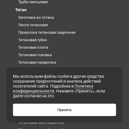
Труба свинцовая
Титан
Заготовка из титана
Лента титановая
Проволока титановая сварочная
Титановая губка
Титановая плита
Титановая поковка
Титановая проволока
Титановая труба
Мы используем файлы cookie и другие средства
Титановая фольга
сохранения предпочтений и анализа действий
Титановые слитки (чушки)
посетителей сайта. Подробнее в
Политика
конфиденциальности
. Нажмите «Принять», если
Титановый квадрат
даете согласие на это.
Титановый круг
Титановый лист
Принять
Титановый пруток
Титановый шестигранник