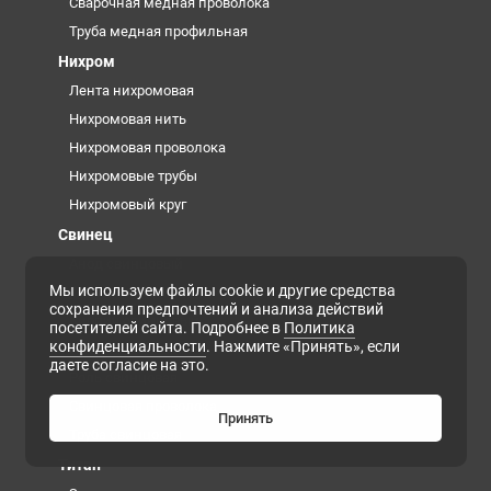
Сварочная медная проволока
Труба медная профильная
Нихром
Лента нихромовая
Нихромовая нить
Нихромовая проволока
Нихромовые трубы
Нихромовый круг
Свинец
Анод свинцовый
Мы используем файлы cookie и другие средства
Дробь свинцовая
сохранения предпочтений и анализа действий
Кирпич свинцовый
посетителей сайта. Подробнее в
Политика
конфиденциальности
. Нажмите «Принять», если
Лист свинцовый
даете согласие на это.
Роль свинцовая
Свинцовая проволока
Принять
Труба свинцовая
Титан