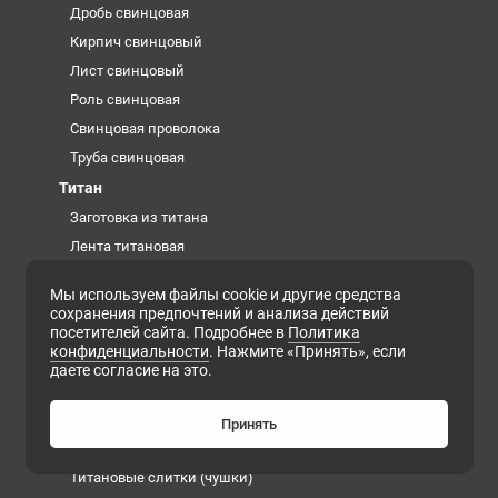
Дробь свинцовая
Кирпич свинцовый
Лист свинцовый
Роль свинцовая
Свинцовая проволока
Труба свинцовая
Титан
Заготовка из титана
Лента титановая
Проволока титановая сварочная
Мы используем файлы cookie и другие средства
Титановая губка
сохранения предпочтений и анализа действий
посетителей сайта. Подробнее в
Политика
Титановая плита
конфиденциальности
. Нажмите «Принять», если
Титановая поковка
даете согласие на это.
Титановая проволока
Титановая труба
Принять
Титановая фольга
Титановые слитки (чушки)