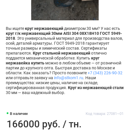
Вы ищете
круг нержавеющий
диаметром 30 мм? У нас есть
круг г/к нержавеющий 30мм AISI 304 08Х18Н10 ГОСТ 5949-
2018
. Это универсальный материал для производства валов,
осей, деталей арматуры. ГОСТ 5949-2018 гарантирует
точные размеры и химический состав. Сертификаты
прилагаются.
Круг стальной нержавеющий
отлично
поддается механической обработке. Купить
круг
нержавейка купить
можно в любом объеме — от розничной
партии до крупного опта. Быстрая доставка по Москве и
области. Как заказать? Просто позвоните
+7 (343) 226-90-32
или отправьте заявку на
info@stkom1.ru
. Наши
преимущества: низкие цены, наличие на складе,
сертифицированная продукция.
Круг из нержавеющей стали
30 мм — ваш надежный выбор.
В наличии
Код товара: 27081~01
166000 руб. / тн.