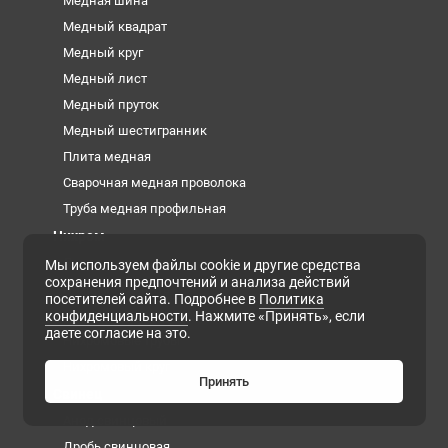
Медная шина
Медный квадрат
Медный круг
Медный лист
Медный пруток
Медный шестигранник
Плита медная
Сварочная медная проволока
Труба медная профильная
Нихром
Лента нихромовая
Мы используем файлы cookie и другие средства
сохранения предпочтений и анализа действий
Нихромовая нить
посетителей сайта. Подробнее в
Политика
Нихромовая проволока
конфиденциальности
. Нажмите «Принять», если
даете согласие на это.
Нихромовые трубы
Нихромовый круг
Принять
Свинец
Анод свинцовый
Дробь свинцовая