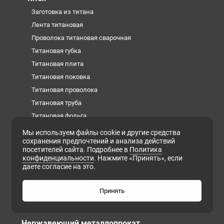
Заготовка из титана
Лента титановая
Проволока титановая сварочная
Титановая губка
Титановая плита
Титановая поковка
Титановая проволока
Титановая труба
Титановая фольга
Титановые слитки (чушки)
Мы используем файлы cookie и другие средства
сохранения предпочтений и анализа действий
Титановый квадрат
посетителей сайта. Подробнее в
Политика
Титановый круг
конфиденциальности
. Нажмите «Принять», если
даете согласие на это.
Титановый лист
Титановый пруток
Принять
Титановый шестигранник
Шина титановая (полоса)
Нержавеющий металлопрокат