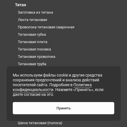
Титан
Заготовка из титана
Лента титановая
Проволока титановая сварочная
Титановая губка
Титановая плита
Титановая поковка
Титановая проволока
Титановая труба
Титановая фольга
Мы используем файлы cookie и другие средства
Титановые слитки (чушки)
сохранения предпочтений и анализа действий
посетителей сайта. Подробнее в
Политика
Титановый квадрат
конфиденциальности
. Нажмите «Принять», если
Титановый круг
даете согласие на это.
Титановый лист
Титановый пруток
Принять
Титановый шестигранник
Шина титановая (полоса)