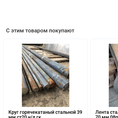
С этим товаром покупают
Круг горячекатаный стальной 39
Лента ст
мм ст20 н/д гк
70 мм 08п