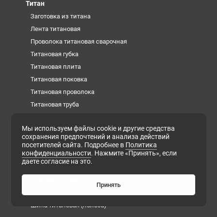
Титан
Заготовка из титана
Лента титановая
Проволока титановая сварочная
Титановая губка
Титановая плита
Титановая поковка
Титановая проволока
Титановая труба
Титановая фольга
Мы используем файлы cookie и другие средства
Титановые слитки (чушки)
сохранения предпочтений и анализа действий
Титановый квадрат
посетителей сайта. Подробнее в
Политика
конфиденциальности
. Нажмите «Принять», если
Титановый круг
даете согласие на это.
Титановый лист
Титановый пруток
Принять
Титановый шестигранник
Шина титановая (полоса)