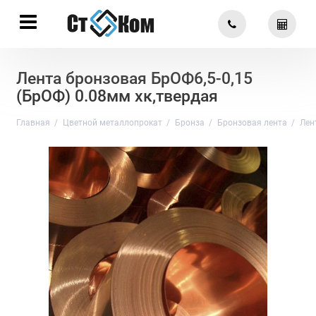
Лента бронзовая БрОФ6,5-0,15
(БрОФ) 0.08мм хк,твердая
Главная
Цветной металлопрокат
Бронза
Бронзовая лента
Лен