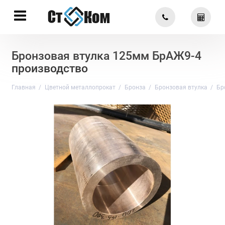
Бронзовая втулка 125мм БрАЖ9-4
производство
Главная
Цветной металлопрокат
Бронза
Бронзовая втулка
Бр