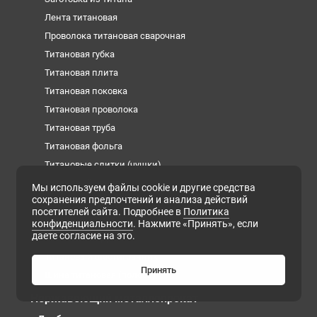
Лента титановая
Проволока титановая сварочная
Титановая губка
Титановая плита
Титановая поковка
Титановая проволока
Титановая труба
Титановая фольга
Титановые слитки (чушки)
Титановый квадрат
Мы используем файлы cookie и другие средства
сохранения предпочтений и анализа действий
Титановый круг
посетителей сайта. Подробнее в
Политика
Титановый лист
конфиденциальности
. Нажмите «Принять», если
даете согласие на это.
Титановый пруток
Титановый шестигранник
Принять
Шина титановая (полоса)
Нержавеющий металлопрокат