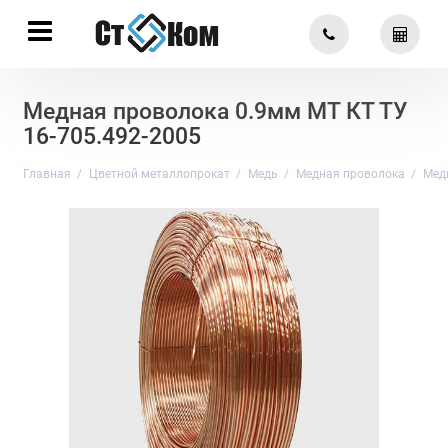
Медная проволока 0.9мм МТ КТ ТУ
16-705.492-2005
Главная
Цветной металлопрокат
Медь
Медная проволока
Медн