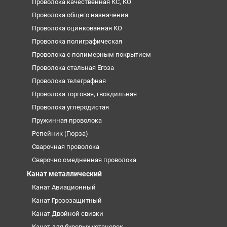
Проволока качественная КС, КО
Проволока общего назначения
Проволока оцинкованная КО
Проволока полиграфическая
Проволока с полимерным покрытием
Проволока стальная Егоза
Проволока телеграфная
Проволока торговая, гвоздильная
Проволока углеродистая
Пружинная проволока
Репейник (Гюрза)
Сварочная проволока
Сварочно омедненная проволока
Канат металлический
Канат Авиационный
Канат Грозозащитный
Канат Двойной свивки
Канат для буровых установок