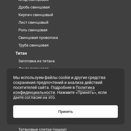
Дробь свинцовая
Кирпич свинцовый
Лист свинцовый
Роль свинцовая
Свинцовая проволока
Труба свинцовая
Титан
Заготовка из титана
Лента титановая
Проволока титановая сварочная
Мы используем файлы cookie и другие средства
сохранения предпочтений и анализа действий
Титановая губка
посетителей сайта. Подробнее в
Политика
Титановая плита
конфиденциальности
. Нажмите «Принять», если
даете согласие на это.
Титановая поковка
Титановая проволока
Принять
Титановая труба
Титановая фольга
Титановые слитки (чушки)