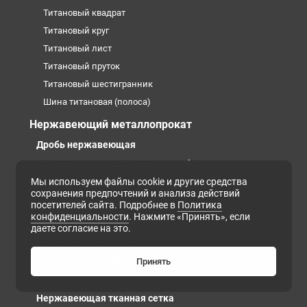
Титановый квадрат
Титановый круг
Титановый лист
Титановый пруток
Титановый шестигранник
Шина титановая (полоса)
Нержавеющий металлопрокат
Дробь нержавеющая
Капиллярная нержавеющая трубка
Мы используем файлы cookie и другие средства
Нержавеющая лента
сохранения предпочтений и анализа действий
Нержавеющая плита
посетителей сайта. Подробнее в
Политика
конфиденциальности
. Нажмите «Принять», если
Нержавеющая поковка
даете согласие на это.
Нержавеющая полоса
Нержавеющая проволока
Принять
Нержавеющая сварочная проволока
Нержавеющая тканная сетка