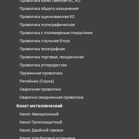
Проволока качественная КС, КО
Проволока общего назначения
Проволока оцинкованная КО
Проволока полиграфическая
Проволока с полимерным покрытием
Проволока стальная Егоза
Проволока телеграфная
Проволока торговая, гвоздильная
Проволока углеродистая
Пружинная проволока
Репейник (Гюрза)
Сварочная проволока
Сварочно омедненная проволока
Канат металлический
Канат Авиационный
Канат Грозозащитный
Канат Двойной свивки
Канат для буровых установок