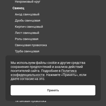
Нихромовый круг
Свинец
Анод свинцовый
Дробь свинцовая
Кирпич свинцовый
Лист свинцовый
Роль свинцовая
Свинцовая проволока
Труба свинцовая
Титан
Мы используем файлы cookie и другие средства
Заготовка из титана
сохранения предпочтений и анализа действий
Лента титановая
посетителей сайта. Подробнее в
Политика
конфиденциальности
. Нажмите «Принять», если
Проволока титановая сварочная
даете согласие на это.
Титановая губка
Титановая плита
Принять
Титановая поковка
Титановая проволока