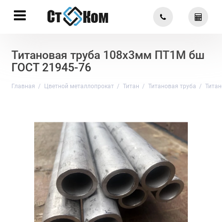
Титановая труба 108х3мм ПТ1М бш
ГОСТ 21945-76
Главная
Цветной металлопрокат
Титан
Титановая труба
Титан