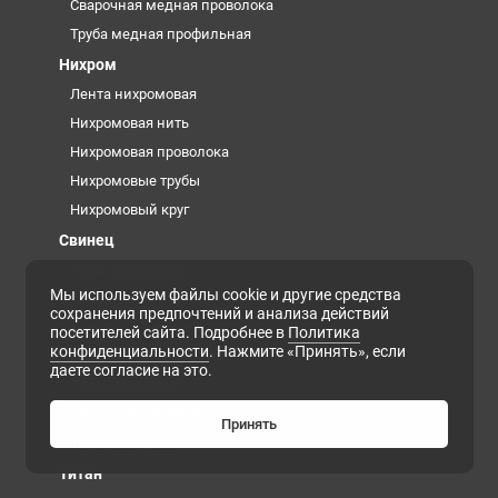
Сварочная медная проволока
Труба медная профильная
Нихром
Лента нихромовая
Нихромовая нить
Нихромовая проволока
Нихромовые трубы
Нихромовый круг
Свинец
Анод свинцовый
Мы используем файлы cookie и другие средства
Дробь свинцовая
сохранения предпочтений и анализа действий
Кирпич свинцовый
посетителей сайта. Подробнее в
Политика
конфиденциальности
. Нажмите «Принять», если
Лист свинцовый
даете согласие на это.
Роль свинцовая
Свинцовая проволока
Принять
Труба свинцовая
Титан