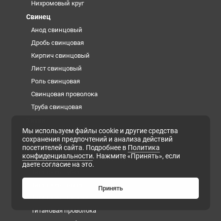
Нихромовый круг
Свинец
Анод свинцовый
Дробь свинцовая
Кирпич свинцовый
Лист свинцовый
Роль свинцовая
Свинцовая проволока
Труба свинцовая
Титан
Мы используем файлы cookie и другие средства
Заготовка из титана
сохранения предпочтений и анализа действий
Лента титановая
посетителей сайта. Подробнее в
Политика
конфиденциальности
. Нажмите «Принять», если
Проволока титановая сварочная
даете согласие на это.
Титановая губка
Титановая плита
Принять
Титановая поковка
Титановая проволока