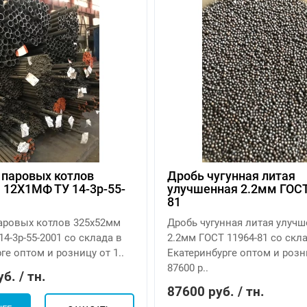
 паровых котлов
Дробь чугунная литая
 12Х1МФ ТУ 14-3р-55-
улучшенная 2.2мм ГОСТ
81
паровых котлов 325х52мм
Дробь чугунная литая улуч
4-3р-55-2001 со склада в
2.2мм ГОСТ 11964-81 со скл
ге оптом и розницу от 1..
Екатеринбурге оптом и розн
87600 р..
б. / тн.
87600 руб. / тн.