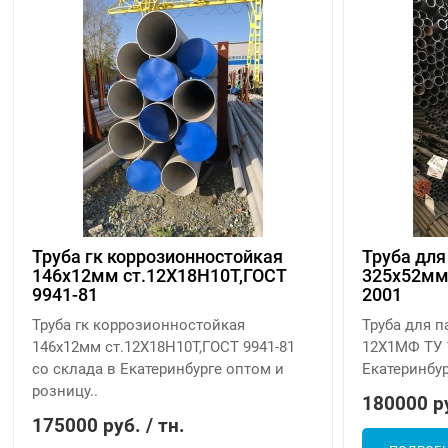
Труба гк коррозионностойкая
Труба для
146х12мм ст.12Х18Н10Т,ГОСТ
325х52мм
9941-81
2001
Труба гк коррозионностойкая
Труба для 
146х12мм ст.12Х18Н10Т,ГОСТ 9941-81
12Х1МФ ТУ 1
со склада в Екатеринбурге оптом и
Екатеринбур
розницу..
180000 ру
175000 руб. / тн.