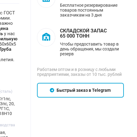
Бесплатное резервирование
товаров постоянным
2с ГОСТ
заказчикам на 3 дня
омии.
 важно
цена
СКЛАДСКОЙ ЗАПАС
ть
у нас
65 000 ТОНН
фильную
60х60х5
Чтобы предоставить товар в
день обращения, мы создали
Труба
резерв
илетия.
Работаем оптом и в розницу с любыми
предприятиями, заказы от 10 тыс. рублей
Быстрый заказ в Telegram
(сталь)
Ст1пс,
 3пс, 20,
17Г1С,
Х18Н10
зводства
ая,