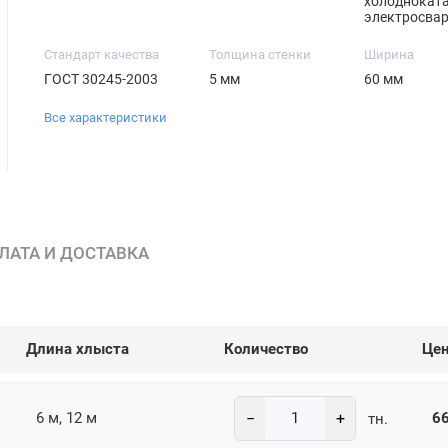
холодноката
электросва
Стандарт качества
Толщина стенки
Ширина
ГОСТ 30245-2003
5 мм
60 мм
Все характеристики
ЛАТА И ДОСТАВКА
Длина хлыста
Количество
Це
−
+
6 м, 12 м
66
тн.