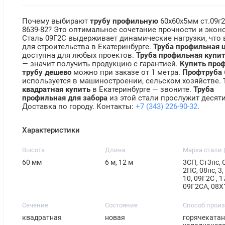
Почему выбирают
трубу профильную
60х60х5мм ст.09г
8639-82? Это оптимальное сочетание прочности и экон
Сталь 09Г2С выдерживает динамические нагрузки, что
для строительства в Екатеринбурге.
Труба профильная 
доступна для любых проектов.
Труба профильная купи
— значит получить продукцию с гарантией.
Купить про
трубу дешево
можно при заказе от 1 метра.
Профтруба
используется в машиностроении, сельском хозяйстве.
квадратная купить
в Екатеринбурге — звоните.
Труба
профильная для забора
из этой стали прослужит десят
Доставка по городу. Контакты:
+7 (343) 226-90-32
.
Характеристики
Высота
Длина
Марка стали 
60 мм
6 м, 12 м
3СП, Ст3пс, 
2ПС, 08пс, 3,
10, 09Г2С , 
09Г2СА, 08
Сечение
Состояние
Способ прои
квадратная
новая
горячекатан