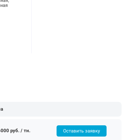
ная,
рная
на
000 руб. / тн.
Оставить заявку