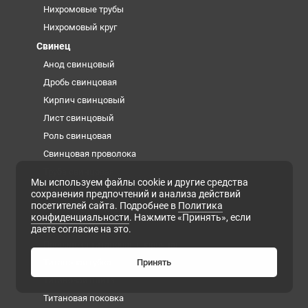
Нихромовые трубы
Нихромовый круг
Свинец
Анод свинцовый
Дробь свинцовая
Кирпич свинцовый
Лист свинцовый
Роль свинцовая
Свинцовая проволока
Труба свинцовая
Мы используем файлы cookie и другие средства
Титан
сохранения предпочтений и анализа действий
посетителей сайта. Подробнее в
Политика
Заготовка из титана
конфиденциальности
. Нажмите «Принять», если
Лента титановая
даете согласие на это.
Проволока титановая сварочная
Титановая губка
Принять
Титановая плита
Титановая поковка