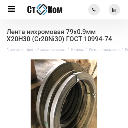
Лента нихромовая 79х0.9мм
Х20Н30 (Cr20Ni30) ГОСТ 10994-74
Главная
Цветной металлопрокат
Нихром
Лента нихромовая
Л