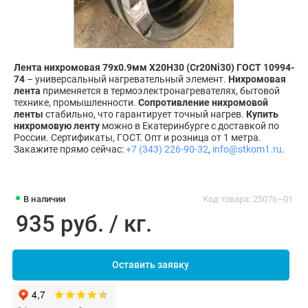
Лента нихромовая 79х0.9мм Х20Н30 (Cr20Ni30) ГОСТ 10994-
74
– универсальный нагревательный элемент.
Нихромовая
лента
применяется в термоэлектронагревателях, бытовой
технике, промышленности.
Сопротивление нихромовой
ленты
стабильно, что гарантирует точный нагрев.
Купить
нихромовую ленту
можно в Екатеринбурге с доставкой по
России. Сертификаты, ГОСТ. Опт и розница от 1 метра.
Закажите прямо сейчас:
+7 (343) 226-90-32
,
info@stkom1.ru
.
В наличии
Код товара: 25076~01
935 руб. / кг.
Оставить заявку