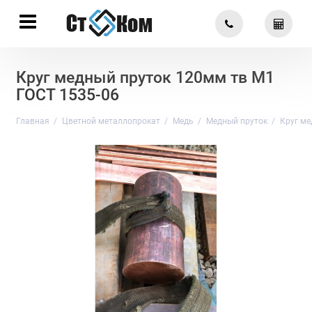
Круг медный пруток 120мм тв М1
ГОСТ 1535-06
Главная
Цветной металлопрокат
Медь
Медный пруток
Круг ме