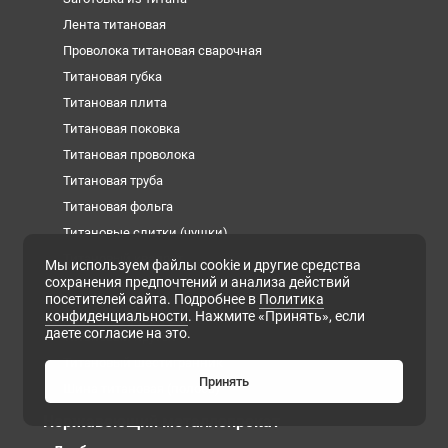
Лента титановая
Проволока титановая сварочная
Титановая губка
Титановая плита
Титановая поковка
Титановая проволока
Титановая труба
Титановая фольга
Титановые слитки (чушки)
Титановый квадрат
Мы используем файлы cookie и другие средства
сохранения предпочтений и анализа действий
Титановый круг
посетителей сайта. Подробнее в
Политика
Титановый лист
конфиденциальности
. Нажмите «Принять», если
даете согласие на это.
Титановый пруток
Титановый шестигранник
Принять
Шина титановая (полоса)
Нержавеющий металлопрокат