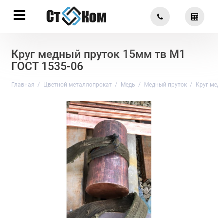
Круг медный пруток 15мм тв М1
ГОСТ 1535-06
Главная
Цветной металлопрокат
Медь
Медный пруток
Круг ме