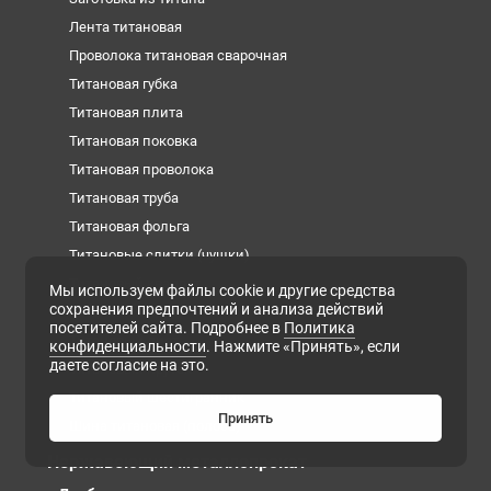
Лента титановая
Проволока титановая сварочная
Титановая губка
Титановая плита
Титановая поковка
Титановая проволока
Титановая труба
Титановая фольга
Титановые слитки (чушки)
Титановый квадрат
Мы используем файлы cookie и другие средства
сохранения предпочтений и анализа действий
Титановый круг
посетителей сайта. Подробнее в
Политика
Титановый лист
конфиденциальности
. Нажмите «Принять», если
даете согласие на это.
Титановый пруток
Титановый шестигранник
Принять
Шина титановая (полоса)
Нержавеющий металлопрокат