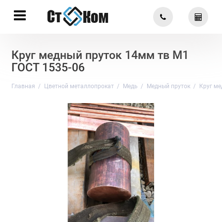
Круг медный пруток 14мм тв М1
ГОСТ 1535-06
Главная
Цветной металлопрокат
Медь
Медный пруток
Круг ме