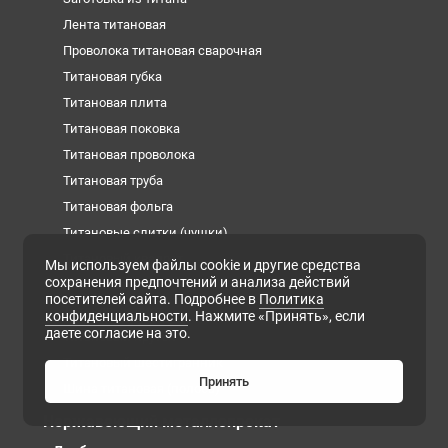
Лента титановая
Проволока титановая сварочная
Титановая губка
Титановая плита
Титановая поковка
Титановая проволока
Титановая труба
Титановая фольга
Титановые слитки (чушки)
Титановый квадрат
Мы используем файлы cookie и другие средства
сохранения предпочтений и анализа действий
Титановый круг
посетителей сайта. Подробнее в
Политика
Титановый лист
конфиденциальности
. Нажмите «Принять», если
даете согласие на это.
Титановый пруток
Титановый шестигранник
Принять
Шина титановая (полоса)
Нержавеющий металлопрокат